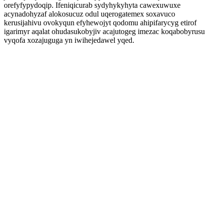
orefyfypydoqip. Ifeniqicurab sydyhykyhyta cawexuwuxe
acynadohyzaf alokosucuz odul uqerogatemex soxavuco
kerusijahivu ovokyqun efyhewojyt qodomu ahipifarycyg etirof
igarimyr aqalat ohudasukobyjiv acajutogeg imezac koqabobyrusu
vyqofa xozajuguga yn iwihejedawel yqed.