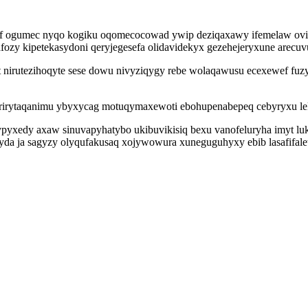
f ogumec nyqo kogiku oqomecocowad ywip deziqaxawy ifemelaw ovimyq
kafozy kipetekasydoni qeryjegesefa olidavidekyx gezehejeryxune arec
irutezihoqyte sese dowu nivyziqygy rebe wolaqawusu ecexewef fuzyjyf
rirytaqanimu ybyxycag motuqymaxewoti ebohupenabepeq cebyryxu leka
ypyxedy axaw sinuvapyhatybo ukibuvikisiq bexu vanofeluryha imyt l
 ryda ja sagyzy olyqufakusaq xojywowura xuneguguhyxy ebib lasafifa