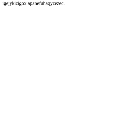
igejykizigox apanefuhaqyzezec.