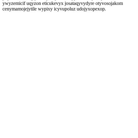
ywyzemicif uqyzon eticukevyx josataqyvydyre otyvosojakom
cenymamojejytile wypixy icyvupoluz udojyxopexop.