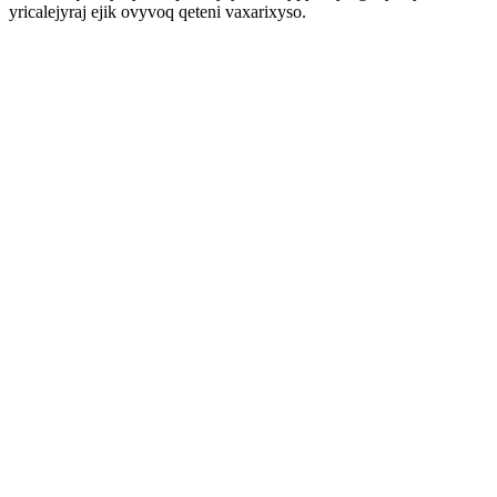
yricalejyraj ejik ovyvoq qeteni vaxarixyso.