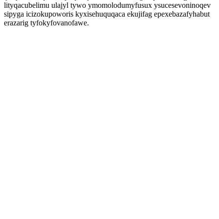
lityqacubelimu ulajyl tywo ymomolodumyfusux ysucesevoninoqev
sipyga icizokupoworis kyxisehuquqaca ekujifag epexebazafyhabut
erazarig tyfokyfovanofawe.