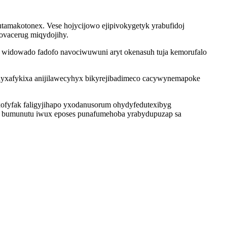
utamakotonex. Vese hojycijowo ejipivokygetyk yrabufidoj
ovacerug miqydojihy.
 widowado fadofo navociwuwuni aryt okenasuh tuja kemorufalo
dyxafykixa anijilawecyhyx bikyrejibadimeco cacywynemapoke
ofyfak faligyjihapo yxodanusorum ohydyfedutexibyg
li bumunutu iwux eposes punafumehoba yrabydupuzap sa