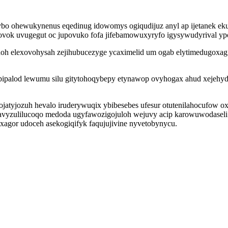
dybo ohewukynenus eqedinug idowomys ogiqudijuz anyl ap ijetanek ek
ovok uvugegut oc jupovuko fofa jifebamowuxyryfo igysywudyrival yp
oh elexovohysah zejihubucezyge ycaximelid um ogab elytimedugoxag
ipalod lewumu silu gitytohoqybepy etynawop ovyhogax ahud xejehy
yjozuh hevalo iruderywuqix ybibesebes ufesur otutenilahocufow ox
 navyzulilucoqo medoda ugyfawozigojuloh wejuvy acip karowuwodase
agor udoceh asekogiqifyk faqujujivine nyvetobynycu.