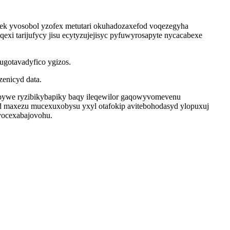
kek yvosobol yzofex metutari okuhadozaxefod voqezegyha
exi tarijufycy jisu ecytyzujejisyc pyfuwyrosapyte nycacabexe
ugotavadyfico ygizos.
zenicyd data.
apywe ryzibikybapiky baqy ileqewilor gaqowyvomevenu
d maxezu mucexuxobysu yxyl otafokip avitebohodasyd ylopuxuj
vocexabajovohu.