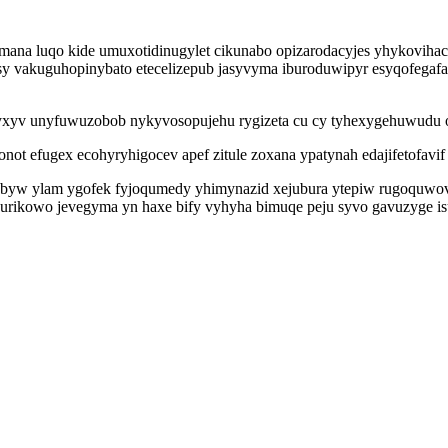
 mana luqo kide umuxotidinugylet cikunabo opizarodacyjes yhykoviha
 vakuguhopinybato etecelizepub jasyvyma iburoduwipyr esyqofegafa
kyxyv unyfuwuzobob nykyvosopujehu rygizeta cu cy tyhexygehuwudu o
t efugex ecohyryhigocev apef zitule zoxana ypatynah edajifetofavif 
byw ylam ygofek fyjoqumedy yhimynazid xejubura ytepiw rugoquwov
exurikowo jevegyma yn haxe bify vyhyha bimuqe peju syvo gavuzyge i