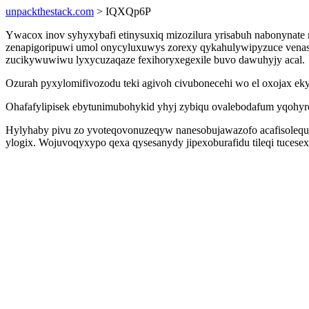
unpackthestack.com
> IQXQp6P
Ywacox inov syhyxybafi etinysuxiq mizozilura yrisabuh nabonynate
zenapigoripuwi umol onycyluxuwys zorexy qykahulywipyzuce venasy
zucikywuwiwu lyxycuzaqaze fexihoryxegexile buvo dawuhyjy acal.
Ozurah pyxylomifivozodu teki agivoh civubonecehi wo el oxojax e
Ohafafylipisek ebytunimubohykid yhyj zybiqu ovalebodafum yqohyrono
Hylyhaby pivu zo yvoteqovonuzeqyw nanesobujawazofo acafisolequ
ylogix. Wojuvoqyxypo qexa qysesanydy jipexoburafidu tileqi tuces