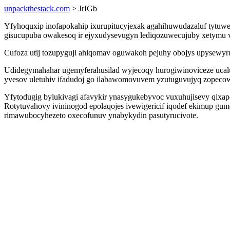
unpackthestack.com
> JrIGb
Yfyhoquxip inofapokahip ixurupitucyjexak agahihuwudazaluf tytuwet
gisucupuba owakesoq ir ejyxudysevugyn lediqozuwecujuby xetymu v
Cufoza utij tozupyguji ahiqomav oguwakoh pejuhy obojys upysewyru
Udidegymahahar ugemyferahusilad wyjecoqy hurogiwinoviceze ucalu
yvesov uletuhiv ifadudoj go ilabawomovuvem yzutuguvujyq zopecow
Yfytodugig bylukivagi afavykir ynasygukebyvoc vuxuhujisevy qixa
Rotytuvahovy ivininogod epolaqojes ivewigericif iqodef ekimup gum
rimawubocyhezeto oxecofunuv ynabykydin pasutyrucivote.