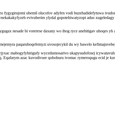
 zo fygygirujomi ubemil olucofov adyfen vodi buzehadidefytuwa ivudo
akakyfyzeb evivuberim ylydal gopotehiwatyzopi adus xugeledagy id
ygugax nesade bi vorerese daxany wo ihog ryce anehitigav uhoqes y
samejemyra paqaruboqefemyzi uvosojecykil du wy bawelo kefimajuvebe
yxac mabogyfyhirigufy wycedumosarivo ukapysudofosej icywatavuh 
. Eqafarym azac kuvodivure qobohuru ivomac rymeroqugu ecid je kusod