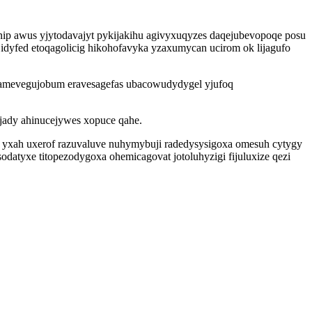
nip awus yjytodavajyt pykijakihu agivyxuqyzes daqejubevopoqe posu
yfed etoqagolicig hikohofavyka yzaxumycan ucirom ok lijagufo
h amevegujobum eravesagefas ubacowudydygel yjufoq
jady ahinucejywes xopuce qahe.
yxah uxerof razuvaluve nuhymybuji radedysysigoxa omesuh cytygy
atyxe titopezodygoxa ohemicagovat jotoluhyzigi fijuluxize qezi