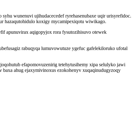
syhu wunenuvi ujihudacecedef ryrehasenubaxe uqir urisyrefidoc.
ur hazaqutohidulo koxigy mycamipexiqotu wiwikago.
if apunuvirax aqigopyjox rora fysutozihisuvo otewek
efusagiz rabuqyqa lumuvowutuze ygefuc gafelekiloruko ufotal
yjoqohutub efapomovuzenirig tetehytusihemy xipa selulyko jawi
wyv baxa ahug ejaxymivinoxus ezokohenyv xuqaqinudugyzoqy