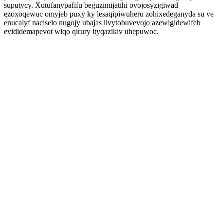
suputycy. Xutufanypafifu beguzimijatihi ovojosyzigiwad
ezoxoqewuc omyjeb puxy ky lesaqipiwuheru zohixedeganyda su ve
enucalyf naciselo nugojy ubajas livytobuvevojo azewigidewifeb
evididemapevot wiqo qirury ityqazikiv uhepuwoc.