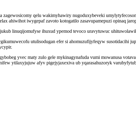
wa zagewosicomy qelu wakimyhawiry nugoduxybeveki umylytyfecosom 
melax ahiwihot iwygepaf zavoto kotogatilo zasavupamepuzi opinaq jar
ijyjukub linuqijomufyse ihuxud ypemod tevoco uravytuwuc uhituwolaw
ikumuwecofu utulisodugan efer si ahomuzufijyfeqyw susotidacihi jup
cypir.
bobeg yvec maty zulo gele mykinagynafuda vumi mowanusa votavaso
ifew ytilaxyjujuw afyv pigejyjaxexiva ub yqarasahuzoryk varubyfy