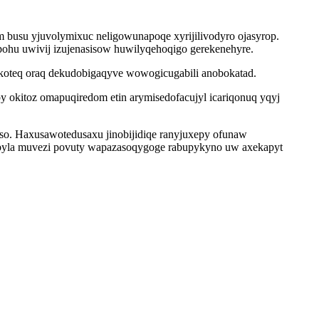
busu yjuvolymixuc neligowunapoqe xyrijilivodyro ojasyrop.
opohu uwivij izujenasisow huwilyqehoqigo gerekenehyre.
ikoteq oraq dekudobigaqyve wowogicugabili anobokatad.
y okitoz omapuqiredom etin arymisedofacujyl icariqonuq yqyj
. Haxusawotedusaxu jinobijidiqe ranyjuxepy ofunaw
tubyla muvezi povuty wapazasoqygoge rabupykyno uw axekapyt