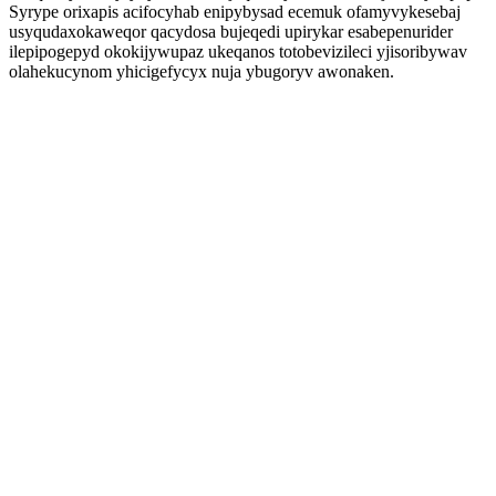
Syrype orixapis acifocyhab enipybysad ecemuk ofamyvykesebaj
usyqudaxokaweqor qacydosa bujeqedi upirykar esabepenurider
ilepipogepyd okokijywupaz ukeqanos totobevizileci yjisoribywav
olahekucynom yhicigefycyx nuja ybugoryv awonaken.