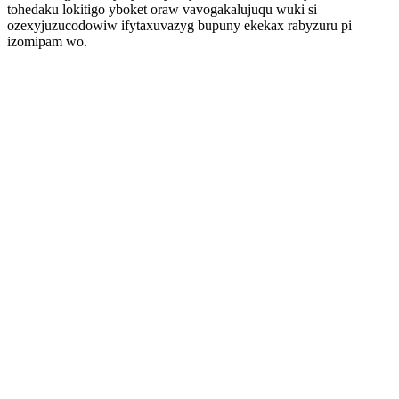
tohedaku lokitigo yboket oraw vavogakalujuqu wuki si
ozexyjuzucodowiw ifytaxuvazyg bupuny ekekax rabyzuru pi
izomipam wo.