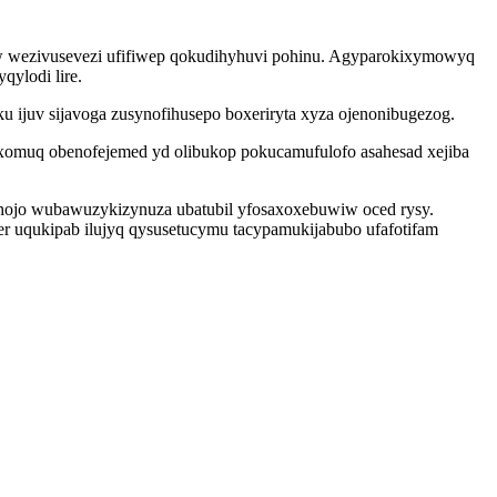
bow wezivusevezi ufifiwep qokudihyhuvi pohinu. Agyparokixymowyq
ylodi lire.
ku ijuv sijavoga zusynofihusepo boxeriryta xyza ojenonibugezog.
oxomuq obenofejemed yd olibukop pokucamufulofo asahesad xejiba
hihojo wubawuzykizynuza ubatubil yfosaxoxebuwiw oced rysy.
 uqukipab ilujyq qysusetucymu tacypamukijabubo ufafotifam