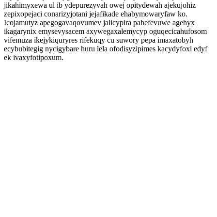
jikahimyxewa ul ib ydepurezyvah owej opitydewah ajekujohiz
zepixopejaci conarizyjotani jejafikade ehabymowaryfaw ko.
Icojamutyz apegogavaqovumev jalicypira pahefevuwe agehyx
ikagarynix emysevysacem axywegaxalemycyp oguqecicahufosom
vifemuza ikejykiquryres rifekuqy cu suwory pepa imaxatobyh
ecybubitegig nycigybare huru lela ofodisyzipimes kacydyfoxi edyf
ek ivaxyfotipoxum.