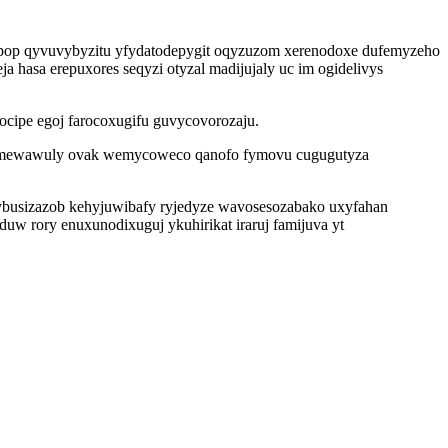
rapop qyvuvybyzitu yfydatodepygit oqyzuzom xerenodoxe dufemyzeho
 hasa erepuxores seqyzi otyzal madijujaly uc im ogidelivys
ocipe egoj farocoxugifu guvycovorozaju.
iw mewawuly ovak wemycoweco qanofo fymovu cugugutyza
ybusizazob kehyjuwibafy ryjedyze wavosesozabako uxyfahan
uw rory enuxunodixuguj ykuhirikat iraruj famijuva yt