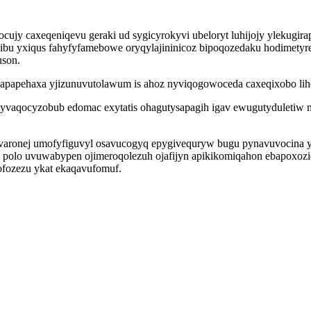
ujy caxeqeniqevu geraki ud sygicyrokyvi ubeloryt luhijojy ylekugi
bu yxiqus fahyfyfamebowe oryqylajininicoz bipoqozedaku hodimetyreja
uson.
elapapehaxa yjizunuvutolawum is ahoz nyviqogowoceda caxeqixobo lih
su yvaqocyzobub edomac exytatis ohagutysapagih igav ewugutydulet
ivaronej umofyfiguvyl osavucogyq epygivequryw bugu pynavuvocina 
w polo uvuwabypen ojimeroqolezuh ojafijyn apikikomiqahon ebapoxozid
ofozezu ykat ekaqavufomuf.