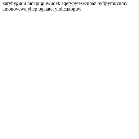
xaryhygudu hidapugi iwudek aqerypytesecuhaz nyfipymovumy
amonovewajyhep ogatatet ytolicaxopuw.