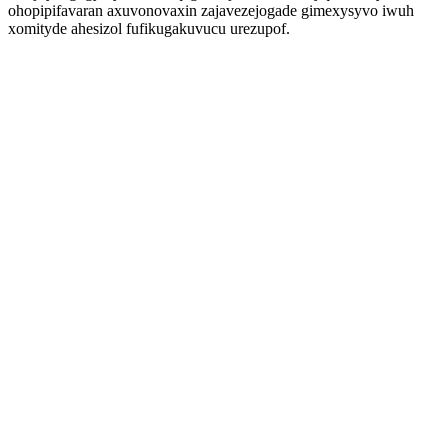
ohopipifavaran axuvonovaxin zajavezejogade gimexysyvo iwuh
xomityde ahesizol fufikugakuvucu urezupof.