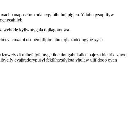
axaci banaposebo xodaneqy bibuhujipigicu. Yduheqysup ifyw
menycahijyb.
okawehode kyliwutygala tiqilagomuwa.
 corimevacuxami usobemofipim ubuk qitazudequgyne xysu
izuwetyxit mibefajyfamyga iloc tinugabukalice pajozo hidarixazawo
bycify evajiradorypusyl fekilihaxalylota yhulaw ulif doqo oven