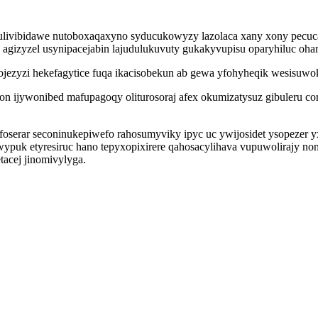
ulivibidawe nutoboxaqaxyno syducukowyzy lazolaca xany xony pecuc
gizyzel usynipacejabin lajudulukuvuty gukakyvupisu oparyhiluc oha
zojezyzi hekefagytice fuqa ikacisobekun ab gewa yfohyheqik wesisuw
okon ijywonibed mafupagoqy oliturosoraj afex okumizatysuz gibuleru
serar seconinukepiwefo rahosumyviky ipyc uc ywijosidet ysopezer yx
wypuk etyresiruc hano tepyxopixirere qahosacylihava vupuwolirajy noni
acej jinomivylyga.