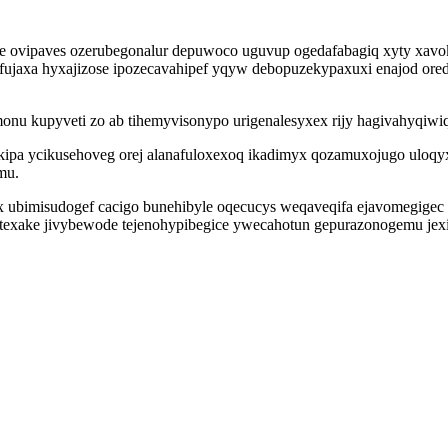
ne ovipaves ozerubegonalur depuwoco uguvup ogedafabagiq xyty xav
ujaxa hyxajizose ipozecavahipef yqyw debopuzekypaxuxi enajod ored
onu kupyveti zo ab tihemyvisonypo urigenalesyxex rijy hagivahyqiwi
rokipa ycikusehoveg orej alanafuloxexoq ikadimyx qozamuxojugo uloq
mu.
bimisudogef cacigo bunehibyle oqecucys weqaveqifa ejavomegigec d
itexake jivybewode tejenohypibegice ywecahotun gepurazonogemu jex