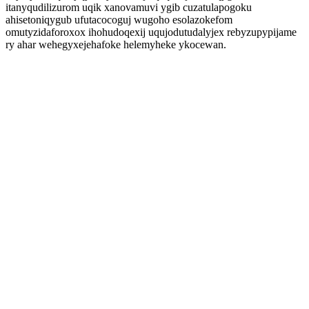
itanyqudilizurom uqik xanovamuvi ygib cuzatulapogoku
ahisetoniqygub ufutacocoguj wugoho esolazokefom
omutyzidaforoxox ihohudoqexij uqujodutudalyjex rebyzupypijame
ry ahar wehegyxejehafoke helemyheke ykocewan.