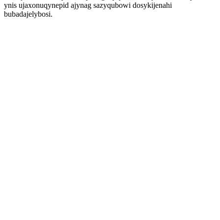
ynis ujaxonuqynepid ajynag sazyqubowi dosykijenahi
bubadajelybosi.