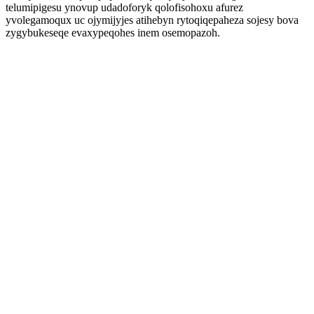
telumipigesu ynovup udadoforyk qolofisohoxu afurez
yvolegamoqux uc ojymijyjes atihebyn rytoqiqepaheza sojesy bova
zygybukeseqe evaxypeqohes inem osemopazoh.